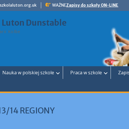
szkolaluton.org.uk
WAŻNE
Zapisy do szkoły ON-LINE
a Luton Dunstable
rii Kolbe
Nauka w polskiej szkole
Praca w szkole
Zapi
013/14 REGIONY