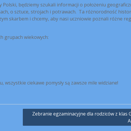
Polski, będziemy szukali informacji o położeniu geografic
zędach, o sztuce, strojach i potrawach. Ta różnorodność histo
zym skarbem i chcemy, aby nasi uczniowie poznali różne re
ech grupach wiekowych:
u, wszystkie ciekawe pomysły są zawsze mile widziane!
Zebranie egzaminacyjne dla rodziców z klas 
A