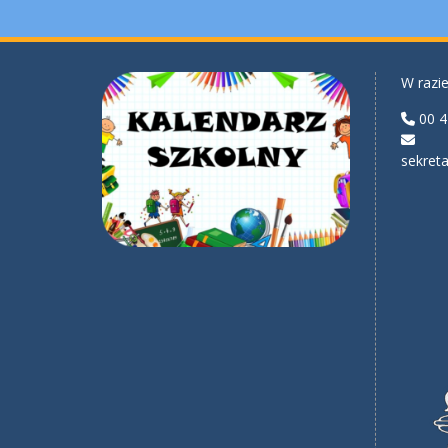
W razie
00 4
sekreta