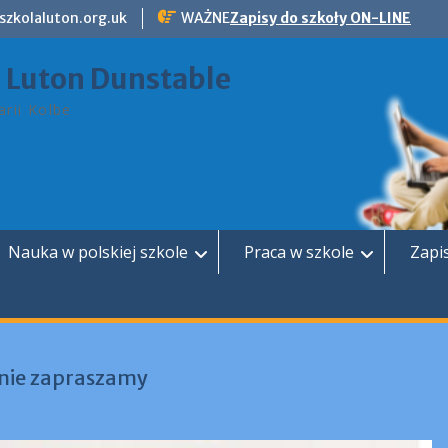
szkolaluton.org.uk
WAŻNE
Zapisy do szkoły ON-LINE
a Luton Dunstable
rii Kolbe
Nauka w polskiej szkole
Praca w szkole
Zapi
znie zapraszamy