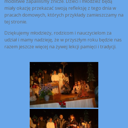
modlitwie zapaliliśmy znicze. Dzieci i młodzież będą
miały okazję przekazać swoją refleksję z tego dnia w
pracach domowych, których przykłady zamieszczamy na
tej stronie.
Dziękujemy młodzieży, rodzicom i nauczycielom za
udział i mamy nadzieję, że w przyszłym roku będzie nas
razem jeszcze więcej na żywej lekcji pamięci i tradycji.