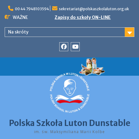
Skip
to
00 44 7948103594
sekretariat@polskaszkolaluton.org.uk
content
WAŻNE
Zapisy do szkoły ON-LINE
Na skróty
Facebook
YouTube
Polska Szkoła Luton Dunstable
im. św. Maksymiliana Marii Kolbe