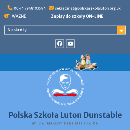
Skip
to
00 44 7948103594
sekretariat@polskaszkolaluton.org.uk
content
WAŻNE
Zapisy do szkoły ON-LINE
Na skróty
Facebook
YouTube
Polska Szkoła Luton Dunstable
im. św. Maksymiliana Marii Kolbe