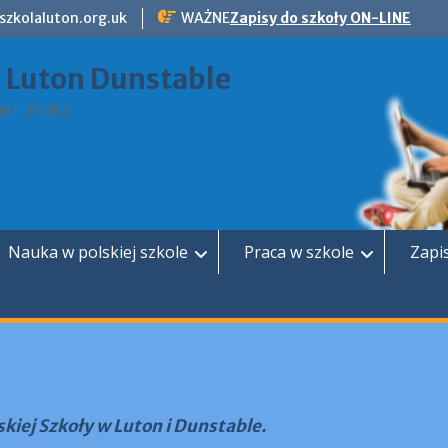
szkolaluton.org.uk
WAŻNE
Zapisy do szkoły ON-LINE
a Luton Dunstable
rii Kolbe
Nauka w polskiej szkole
Praca w szkole
Zapi
skiej Szkoły w Luton i Dunstable.