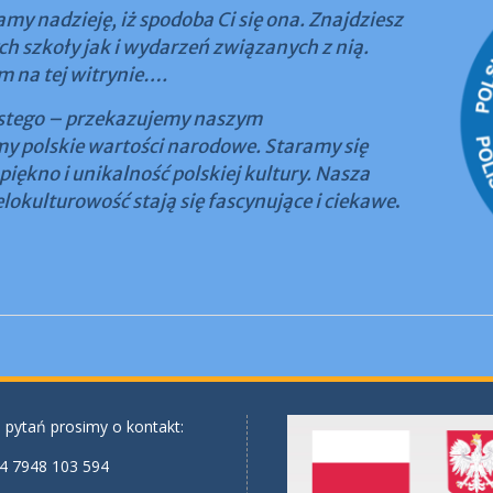
my nadzieję, iż spodoba Ci się ona. Znajdziesz
ch szkoły jak i wydarzeń związanych z nią.
m na tej witrynie….
zystego – przekazujemy naszym
my polskie wartości narodowe. Staramy się
iękno i unikalność polskiej kultury. Nasza
elokulturowość stają się fascynujące i ciekawe
.
 pytań prosimy o kontakt:
4 7948 103 594