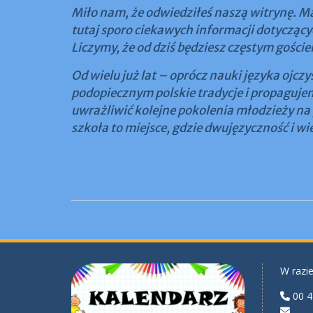
Miło nam, że odwiedziłeś naszą witrynę. Ma
tutaj sporo ciekawych informacji dotyczący
Liczymy, że od dziś będziesz częstym goście
Od wielu już lat – oprócz nauki języka ojc
podopiecznym polskie tradycje i propaguje
uwrażliwić kolejne pokolenia młodzieży na p
szkoła to miejsce, gdzie dwujęzyczność i wi
W razie
00 4