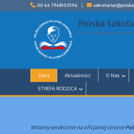
Skip
00 44 7948103594
sekretariat@polska
to
content
Polska Szkoł
im. św. Maksymiliana Ma
Start
Aktualności
O Nas
STREFA RODZICA
Witamy serdecznie na oficjalnej stronie
Pol