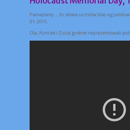
Holocaust Memorial Day, 
Pamiętamy … to słowa uczniów klas egzaminacy
01-2015.
Ola, Konrad i Zuzia godnie reprezentowali po