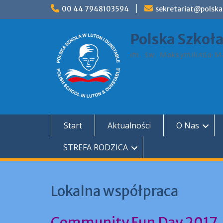
Skip
00 44 7948103594
sekretariat@polska
to
content
Polska Szkoł
im. św. Maksymiliana Ma
Start
Aktualności
O Nas
STREFA RODZICA
Lokalna współpraca
Community Fun Day 2017