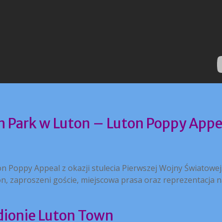
Park w Luton – Luton Poppy Appe
on Poppy Appeal z okazji stulecia Pierwszej Wojny Światowej
on, zaproszeni goście, miejscowa prasa oraz reprezentacja n
adionie Luton Town