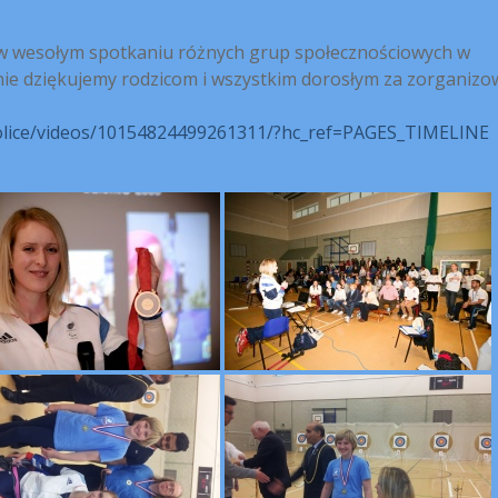
ł w wesołym spotkaniu różnych grup społecznościowych w
ie dziękujemy rodzicom i wszystkim dorosłym za zorganizo
olice/videos/10154824499261311/?hc_ref=PAGES_TIMELINE