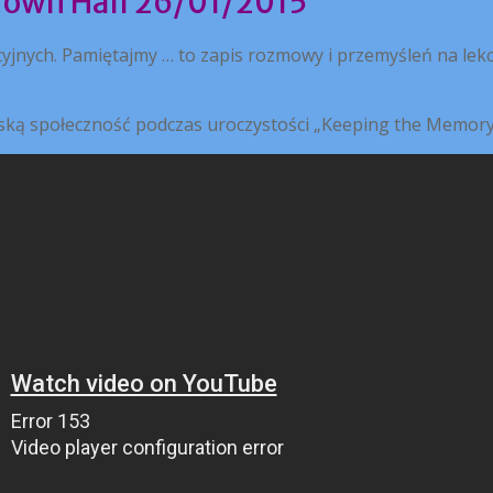
Town Hall 26/01/2015
jnych. Pamiętajmy … to zapis rozmowy i przemyśleń na lekcj
lską społeczność podczas uroczystości „Keeping the Memory