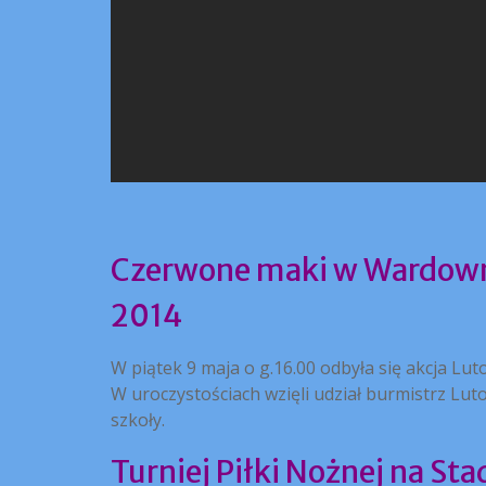
Czerwone maki w Wardown 
2014
W piątek 9 maja o g.16.00 odbyła się akcja Lut
W uroczystościach wzięli udział burmistrz Lut
szkoły.
Turniej Piłki Nożnej na St