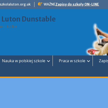
szkolaluton.org.uk
WAŻNE
Zapisy do szkoły ON-LINE
a Luton Dunstable
rii Kolbe
Nauka w polskiej szkole
Praca w szkole
Zapi