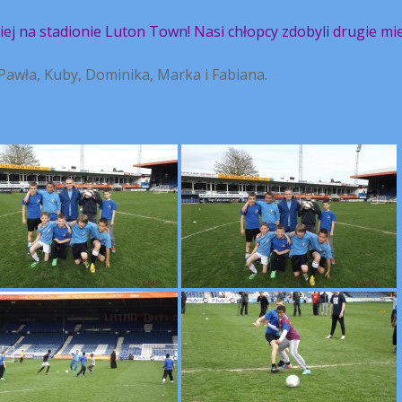
iej na stadionie Luton Town! Nasi chłopcy zdobyli drugie mi
 Pawła, Kuby, Dominika, Marka i Fabiana.