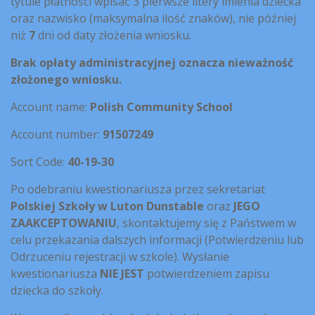
tytule płatności wpisać 3 pierwsze litery imienia dziecka
oraz nazwisko (maksymalna ilość znaków), nie później
niż
7
dni od daty złożenia wniosku.
Brak opłaty administracyjnej oznacza nieważność
złożonego wniosku.
Account name:
Polish Community School
Account number:
91507249
Sort Code:
40-19-30
Po odebraniu kwestionariusza przez sekretariat
Polskiej Szkoły w Luton
Dunstable
oraz
JEGO
ZAAKCEPTOWANIU
, skontaktujemy się z Państwem w
celu przekazania dalszych informacji (Potwierdzeniu lub
Odrzuceniu rejestracji w szkole). Wysłanie
kwestionariusza
NIE JEST
potwierdzeniem zapisu
dziecka do szkoły.