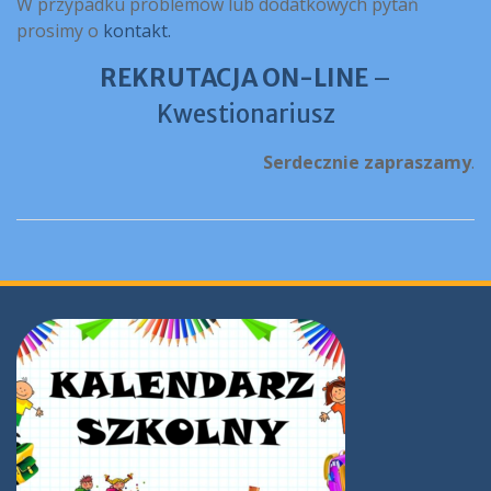
W przypadku problemów lub dodatkowych pytań
prosimy o
kontakt.
REKRUTACJA ON-LINE
–
Kwestionariusz
Serdecznie zapraszamy
.