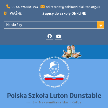
Skip
to
00 44 7948103594
sekretariat@polskaszkolaluton.org.uk
content
WAŻNE
Zapisy do szkoły ON-LINE
Na skróty
Facebook
YouTube
Polska Szkoła Luton Dunstable
im. św. Maksymiliana Marii Kolbe