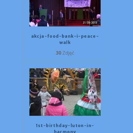
akcja-food-bank-i-peace-
walk
30
Zdjęć
1st-birthday-luton-in-
harmony