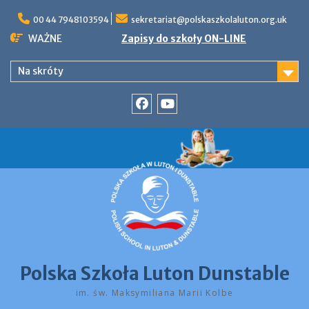
Skip
to
00 44 7948103594
sekretariat@polskaszkolaluton.org.uk
content
WAŻNE
Zapisy do szkoły ON-LINE
Na skróty
Facebook
YouTube
Polska Szkoła Luton Dunstable
im. św. Maksymiliana Marii Kolbe