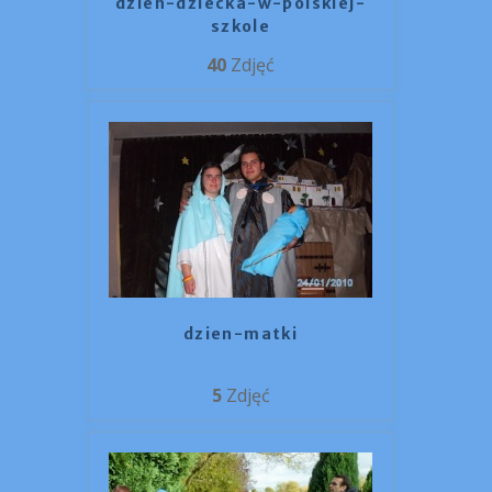
dzien-dziecka-w-polskiej-
szkole
40
Zdjęć
dzien-matki
5
Zdjęć