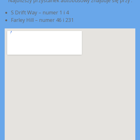
Najbliższy przystanek autobusowy znajduje się przy :
S Drift Way – numer 1 i 4
Farley Hill – numer 46 i 231