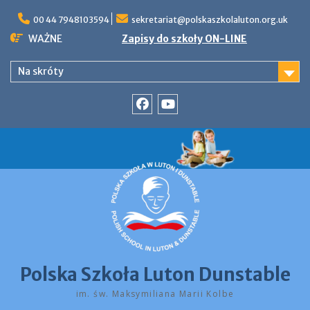
Skip
to
00 44 7948103594
sekretariat@polskaszkolaluton.org.uk
content
WAŻNE
Zapisy do szkoły ON-LINE
Na skróty
Facebook
YouTube
Polska Szkoła Luton Dunstable
im. św. Maksymiliana Marii Kolbe