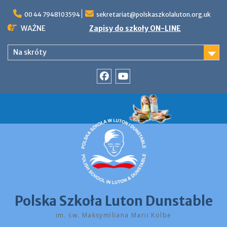
Skip
to
00 44 7948103594
sekretariat@polskaszkolaluton.org.uk
content
WAŻNE
Zapisy do szkoły ON-LINE
Na skróty
Facebook
YouTube
Polska Szkoła Luton Dunstable
im. św. Maksymiliana Marii Kolbe