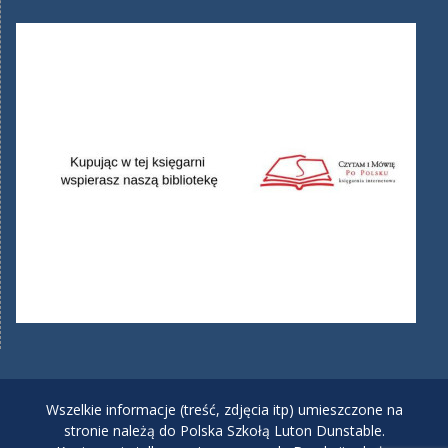
Wszelkie informacje (treść, zdjęcia itp) umieszczone na
stronie należą do Polska Szkołą Luton Dunstable.