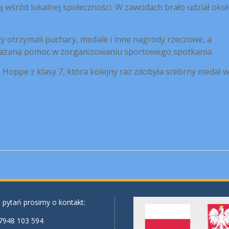
ą wśród lokalnej społeczności. W zawodach brało udział oko
 otrzymali puchary, medale i inne nagrody rzeczowe, a
okazaną pomoc w zorganizowaniu sportowego spotkania.
i Hoppe z klasy 7, która kolejny raz zdobyła srebrny medal w
 pytań prosimy o kontakt:
7948 103 594