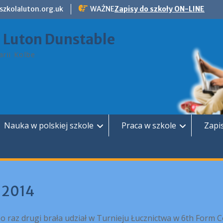
szkolaluton.org.uk
WAŻNE
Zapisy do szkoły ON-LINE
a Luton Dunstable
rii Kolbe
Nauka w polskiej szkole
Praca w szkole
Zapi
 2014
o raz drugi brała udział w Turnieju Łucznictwa w 6th Form C