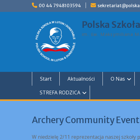
Skip
00 44 7948103594
sekretariat@polska
to
content
Polska Szkoł
im. św. Maksymiliana Ma
Start
Aktualności
O Nas
STREFA RODZICA
Archery Community Event
W niedzielę 2/11 reprezentacja naszej szkoły p