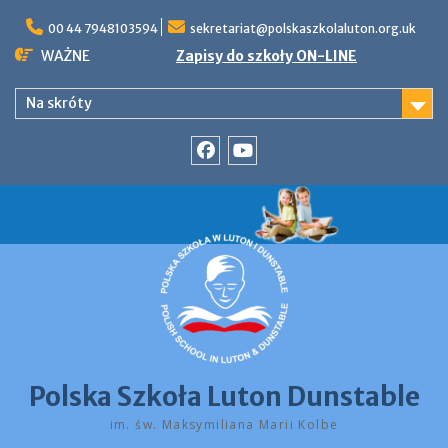
Skip
to
00 44 7948103594
sekretariat@polskaszkolaluton.org.uk
content
WAŻNE
Zapisy do szkoły ON-LINE
Na skróty
Facebook
YouTube
Polska Szkoła Luton Dunstable
im. św. Maksymiliana Marii Kolbe