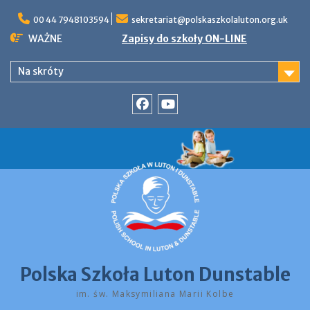
Skip
to
00 44 7948103594
sekretariat@polskaszkolaluton.org.uk
content
WAŻNE
Zapisy do szkoły ON-LINE
Na skróty
Facebook
YouTube
Polska Szkoła Luton Dunstable
im. św. Maksymiliana Marii Kolbe