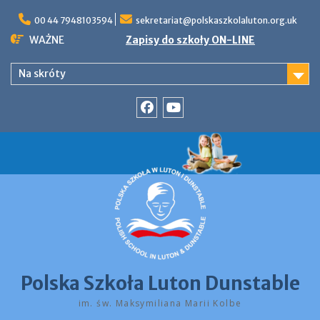
Skip
to
00 44 7948103594
sekretariat@polskaszkolaluton.org.uk
content
WAŻNE
Zapisy do szkoły ON-LINE
Na skróty
Facebook
YouTube
Polska Szkoła Luton Dunstable
im. św. Maksymiliana Marii Kolbe