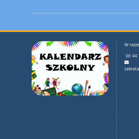
W razie
00 44 
sekreta