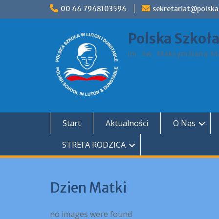
Skip
00 44 7948103594
sekretariat@polska
to
content
Polska Szkoł
im. św. Maksymiliana Ma
Start
Aktualności
O Nas
STREFA RODZICA
Dzien Matki
no images were found