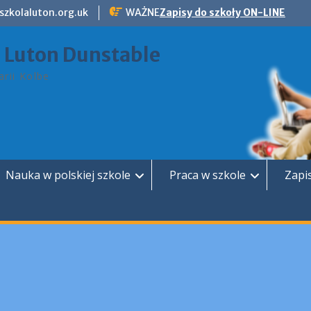
szkolaluton.org.uk
WAŻNE
Zapisy do szkoły ON-LINE
a Luton Dunstable
rii Kolbe
Nauka w polskiej szkole
Praca w szkole
Zapi