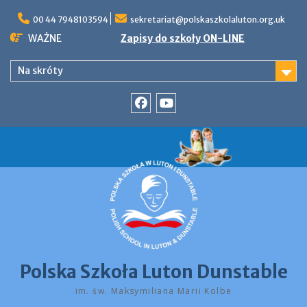
Skip
to
00 44 7948103594
sekretariat@polskaszkolaluton.org.uk
content
WAŻNE
Zapisy do szkoły ON-LINE
Na skróty
Facebook
YouTube
Polska Szkoła Luton Dunstable
im. św. Maksymiliana Marii Kolbe