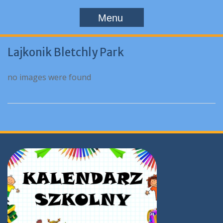
Menu
Lajkonik Bletchly Park
no images were found