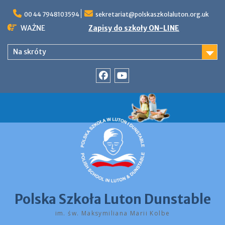
Skip
to
00 44 7948103594
sekretariat@polskaszkolaluton.org.uk
content
WAŻNE
Zapisy do szkoły ON-LINE
Na skróty
Facebook
YouTube
Polska Szkoła Luton Dunstable
im. św. Maksymiliana Marii Kolbe