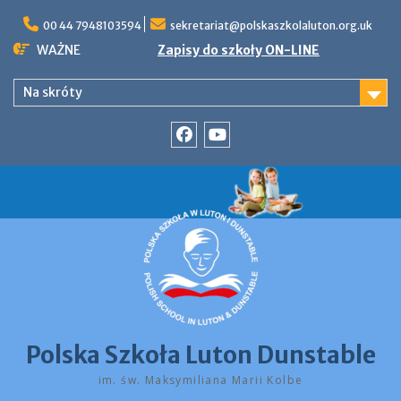
Skip
to
00 44 7948103594
sekretariat@polskaszkolaluton.org.uk
content
WAŻNE
Zapisy do szkoły ON-LINE
Na skróty
Facebook
YouTube
Polska Szkoła Luton Dunstable
im. św. Maksymiliana Marii Kolbe