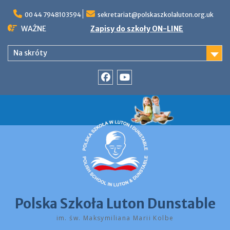
Skip
to
00 44 7948103594
sekretariat@polskaszkolaluton.org.uk
content
WAŻNE
Zapisy do szkoły ON-LINE
Na skróty
Facebook
YouTube
Polska Szkoła Luton Dunstable
im. św. Maksymiliana Marii Kolbe