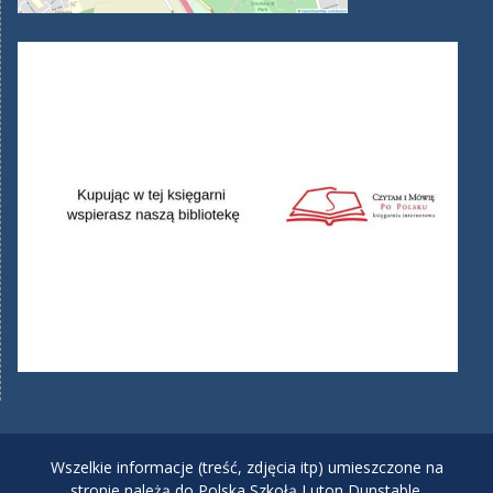
Wszelkie informacje (treść, zdjęcia itp) umieszczone na
stronie należą do Polska Szkołą Luton Dunstable.