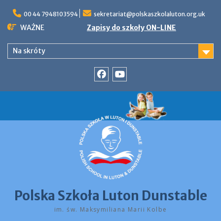
Skip
to
00 44 7948103594
sekretariat@polskaszkolaluton.org.uk
content
WAŻNE
Zapisy do szkoły ON-LINE
Na skróty
Facebook
YouTube
Polska Szkoła Luton Dunstable
im. św. Maksymiliana Marii Kolbe