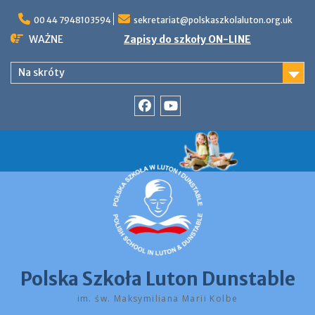
Skip
to
00 44 7948103594
sekretariat@polskaszkolaluton.org.uk
content
WAŻNE
Zapisy do szkoły ON-LINE
Na skróty
Facebook
YouTube
Polska Szkoła Luton Dunstable
im. św. Maksymiliana Marii Kolbe