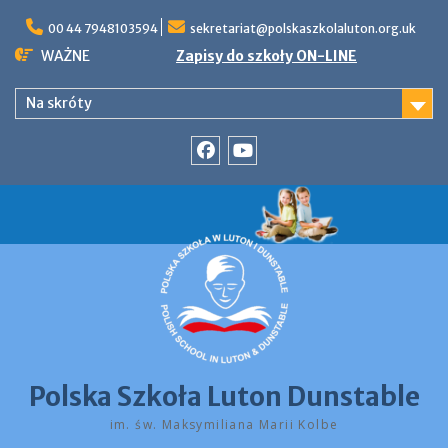
Skip
to
00 44 7948103594
sekretariat@polskaszkolaluton.org.uk
content
WAŻNE
Zapisy do szkoły ON-LINE
Na skróty
Facebook
YouTube
Polska Szkoła Luton Dunstable
im. św. Maksymiliana Marii Kolbe