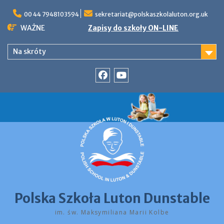
Skip
to
00 44 7948103594
sekretariat@polskaszkolaluton.org.uk
content
WAŻNE
Zapisy do szkoły ON-LINE
Na skróty
Facebook
YouTube
Polska Szkoła Luton Dunstable
im. św. Maksymiliana Marii Kolbe