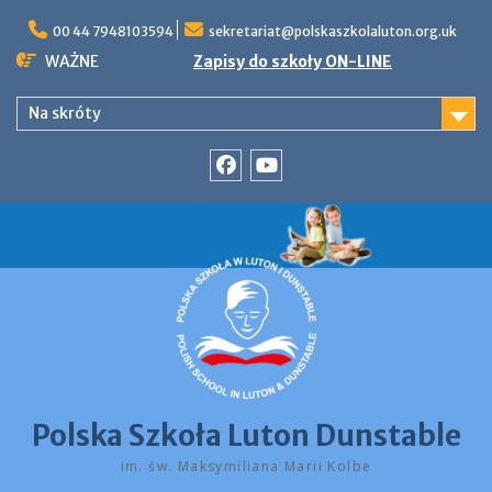
Skip
to
00 44 7948103594
sekretariat@polskaszkolaluton.org.uk
content
WAŻNE
Zapisy do szkoły ON-LINE
Na skróty
Facebook
YouTube
Polska Szkoła Luton Dunstable
im. św. Maksymiliana Marii Kolbe