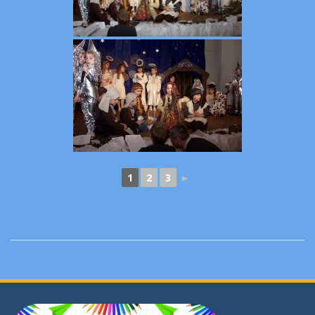
1
2
3
►