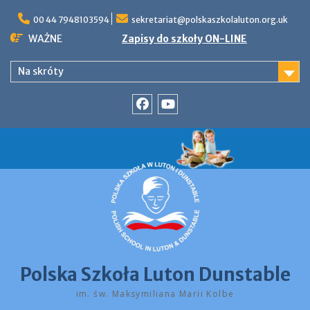
Skip
to
00 44 7948103594
sekretariat@polskaszkolaluton.org.uk
content
WAŻNE
Zapisy do szkoły ON-LINE
Na skróty
Facebook
YouTube
Polska Szkoła Luton Dunstable
im. św. Maksymiliana Marii Kolbe