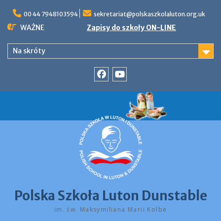
Skip
to
00 44 7948103594
sekretariat@polskaszkolaluton.org.uk
content
WAŻNE
Zapisy do szkoły ON-LINE
Na skróty
Facebook
YouTube
Polska Szkoła Luton Dunstable
im. św. Maksymiliana Marii Kolbe