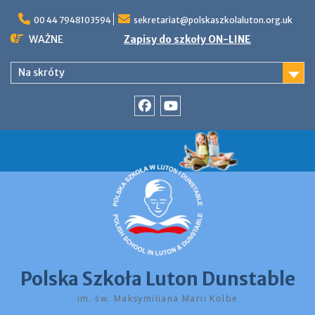
Skip
to
00 44 7948103594
sekretariat@polskaszkolaluton.org.uk
content
WAŻNE
Zapisy do szkoły ON-LINE
Na skróty
Facebook
YouTube
Polska Szkoła Luton Dunstable
im. św. Maksymiliana Marii Kolbe