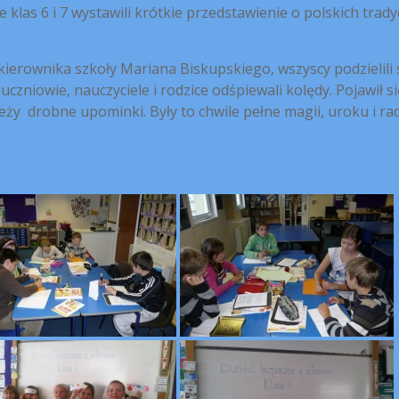
 klas 6 i 7 wystawili krótkie przedstawienie o polskich trady
d kierownika szkoły Mariana Biskupskiego, wszyscy podzielili 
czniowie, nauczyciele i rodzice odśpiewali kolędy. Pojawił s
ieży drobne upominki. Były to chwile pełne magii, uroku i rad