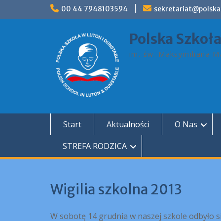
Skip
00 44 7948103594
sekretariat@polska
to
content
Polska Szkoł
im. św. Maksymiliana Ma
Start
Aktualności
O Nas
STREFA RODZICA
Wigilia szkolna 2013
W sobotę 14 grudnia w naszej szkole odbyło się