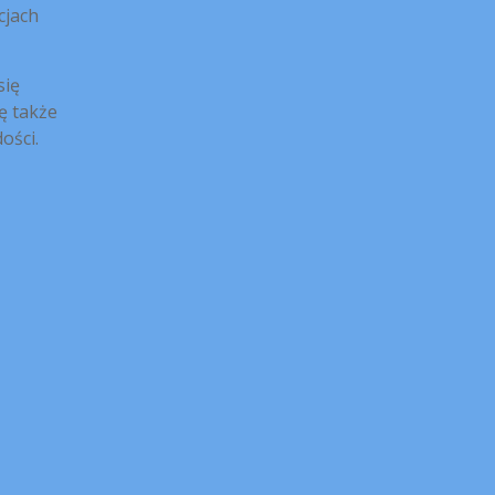
cjach
się
ię także
ości.