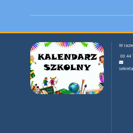
W razie
00 44 
sekreta