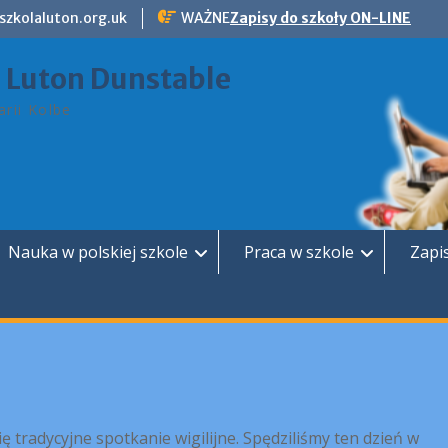
szkolaluton.org.uk
WAŻNE
Zapisy do szkoły ON-LINE
a Luton Dunstable
rii Kolbe
Nauka w polskiej szkole
Praca w szkole
Zapi
 tradycyjne spotkanie wigilijne. Spędziliśmy ten dzień w