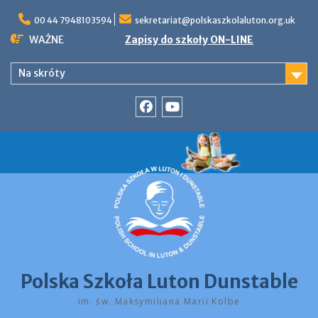
Skip
to
00 44 7948103594
sekretariat@polskaszkolaluton.org.uk
content
WAŻNE
Zapisy do szkoły ON-LINE
Na skróty
Facebook
YouTube
Polska Szkoła Luton Dunstable
im. św. Maksymiliana Marii Kolbe