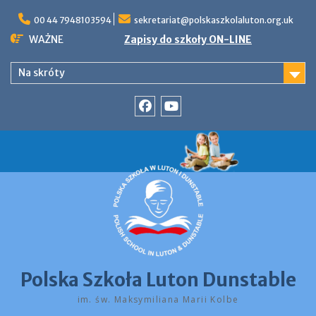
Skip
to
00 44 7948103594
sekretariat@polskaszkolaluton.org.uk
content
WAŻNE
Zapisy do szkoły ON-LINE
Na skróty
Facebook
YouTube
Polska Szkoła Luton Dunstable
im. św. Maksymiliana Marii Kolbe