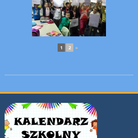
1
2
►