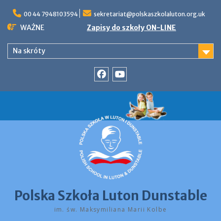
Skip
to
00 44 7948103594
sekretariat@polskaszkolaluton.org.uk
content
WAŻNE
Zapisy do szkoły ON-LINE
Na skróty
Facebook
YouTube
Polska Szkoła Luton Dunstable
im. św. Maksymiliana Marii Kolbe