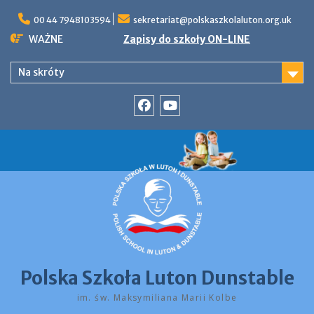
Skip
to
00 44 7948103594
sekretariat@polskaszkolaluton.org.uk
content
WAŻNE
Zapisy do szkoły ON-LINE
Na skróty
Facebook
YouTube
Polska Szkoła Luton Dunstable
im. św. Maksymiliana Marii Kolbe