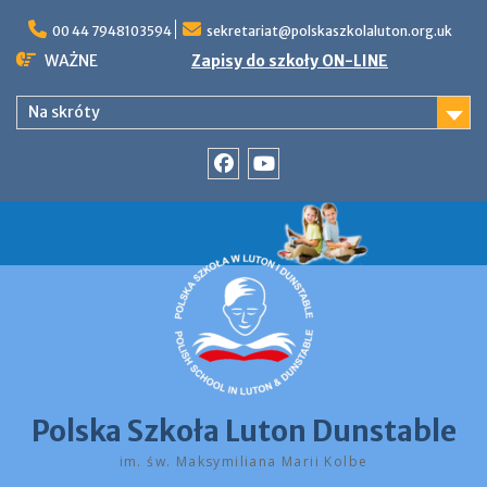
Skip
to
00 44 7948103594
sekretariat@polskaszkolaluton.org.uk
content
WAŻNE
Zapisy do szkoły ON-LINE
Na skróty
Facebook
YouTube
Polska Szkoła Luton Dunstable
im. św. Maksymiliana Marii Kolbe