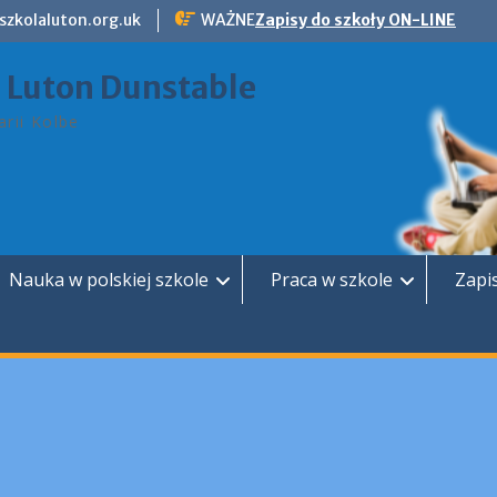
szkolaluton.org.uk
WAŻNE
Zapisy do szkoły ON-LINE
a Luton Dunstable
rii Kolbe
Nauka w polskiej szkole
Praca w szkole
Zapi