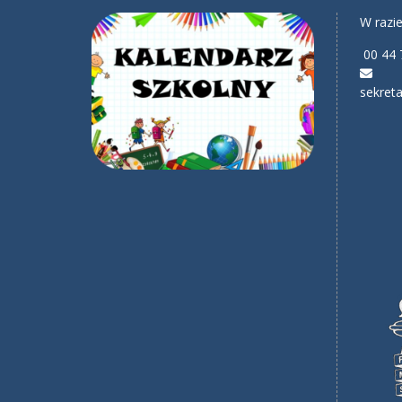
W razie
00 44 
sekreta