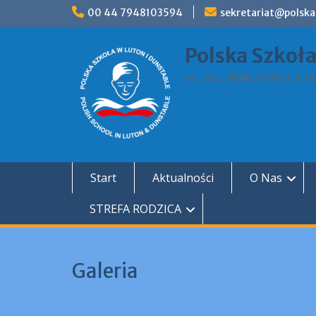
Skip
00 44 7948103594
sekretariat@polska
to
content
Polska Szkoł
im. św. Maksymiliana Ma
Start
Aktualności
O Nas
STREFA RODZICA
Galeria