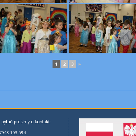
1
2
3
►
 pytań prosimy o kontakt:
7948 103 594