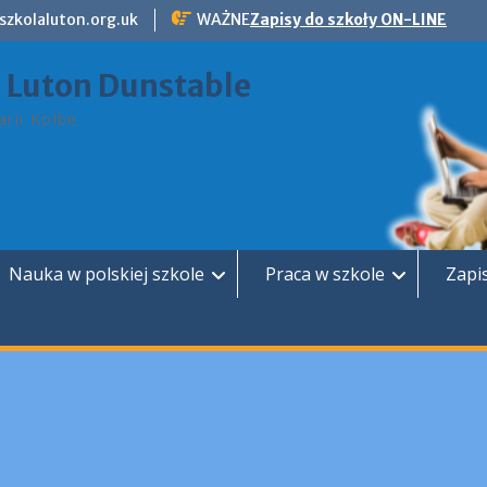
szkolaluton.org.uk
WAŻNE
Zapisy do szkoły ON-LINE
a Luton Dunstable
rii Kolbe
Nauka w polskiej szkole
Praca w szkole
Zapi