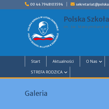
Skip
00 44 7948103594
sekretariat@polska
to
content
Polska Szkoł
im. św. Maksymiliana Ma
Start
Aktualności
O Nas
STREFA RODZICA
Galeria