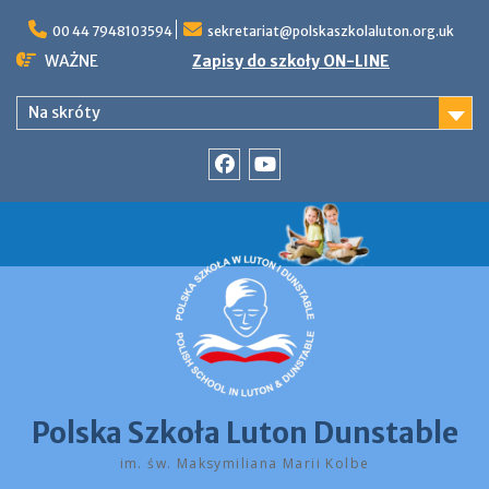
Skip
to
00 44 7948103594
sekretariat@polskaszkolaluton.org.uk
content
WAŻNE
Zapisy do szkoły ON-LINE
Na skróty
Facebook
YouTube
Polska Szkoła Luton Dunstable
im. św. Maksymiliana Marii Kolbe