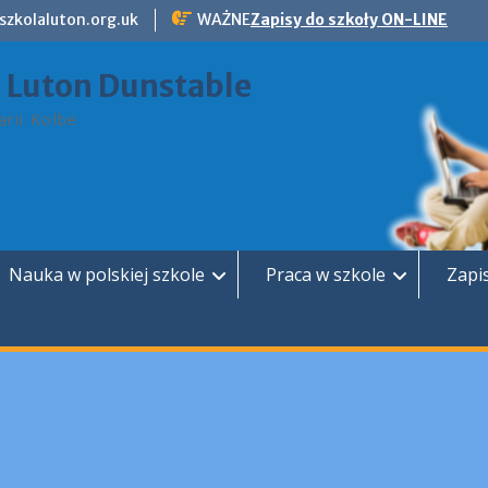
szkolaluton.org.uk
WAŻNE
Zapisy do szkoły ON-LINE
a Luton Dunstable
rii Kolbe
Nauka w polskiej szkole
Praca w szkole
Zapi