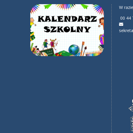
W razie
00 44 
sekreta