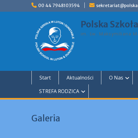
Skip
00 44 7948103594
sekretariat@polska
to
content
Polska Szkoł
im. św. Maksymiliana Ma
Start
Aktualności
O Nas
STREFA RODZICA
Galeria