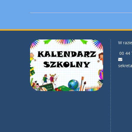
W razie
00 44 
sekreta