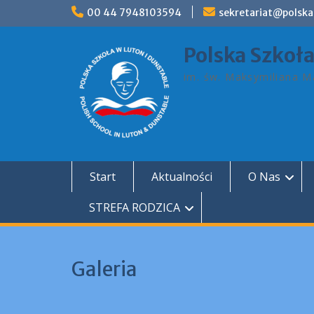
Skip
00 44 7948103594
sekretariat@polska
to
content
Polska Szkoł
im. św. Maksymiliana Ma
Start
Aktualności
O Nas
STREFA RODZICA
Galeria