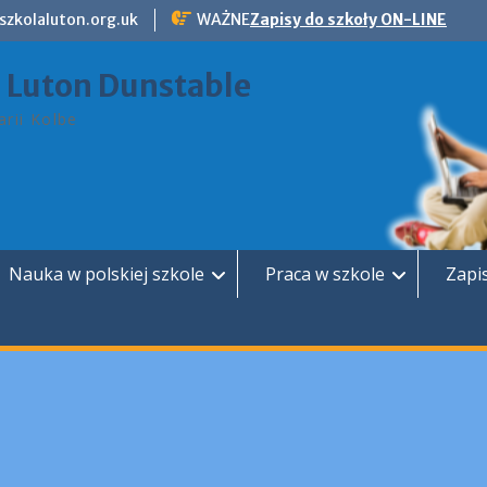
szkolaluton.org.uk
WAŻNE
Zapisy do szkoły ON-LINE
a Luton Dunstable
rii Kolbe
Nauka w polskiej szkole
Praca w szkole
Zapi