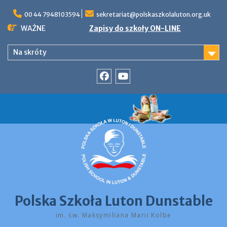
Skip
to
00 44 7948103594
sekretariat@polskaszkolaluton.org.uk
content
WAŻNE
Zapisy do szkoły ON-LINE
Na skróty
Facebook
YouTube
Polska Szkoła Luton Dunstable
im. św. Maksymiliana Marii Kolbe