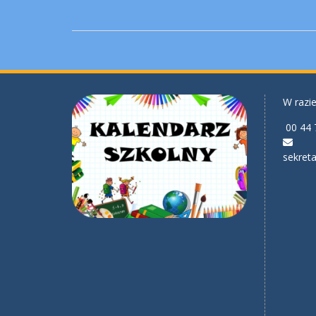
W razie
00 44 
sekreta