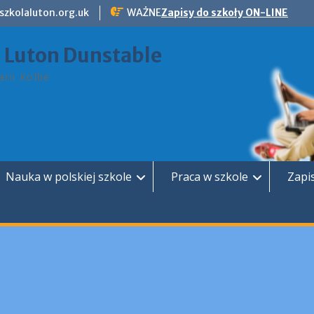
szkolaluton.org.uk
WAŻNE
Zapisy do szkoły ON-LINE
a Luton Dunstable
rii Kolbe
Nauka w polskiej szkole
Praca w szkole
Zapi