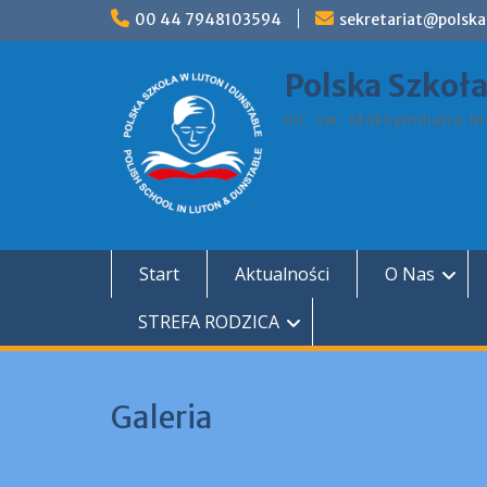
Skip
00 44 7948103594
sekretariat@polska
to
content
Polska Szkoł
im. św. Maksymiliana Ma
Start
Aktualności
O Nas
STREFA RODZICA
Galeria