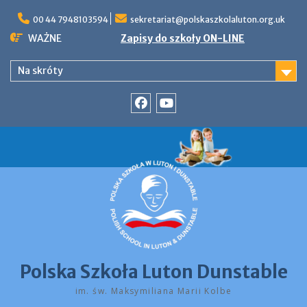
Skip
to
00 44 7948103594
sekretariat@polskaszkolaluton.org.uk
content
WAŻNE
Zapisy do szkoły ON-LINE
Na skróty
Facebook
YouTube
Polska Szkoła Luton Dunstable
im. św. Maksymiliana Marii Kolbe