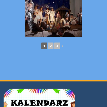
1
2
3
►