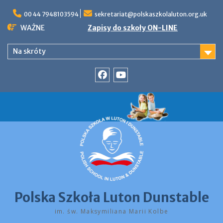
Skip
to
00 44 7948103594
sekretariat@polskaszkolaluton.org.uk
content
WAŻNE
Zapisy do szkoły ON-LINE
Na skróty
Facebook
YouTube
Polska Szkoła Luton Dunstable
im. św. Maksymiliana Marii Kolbe