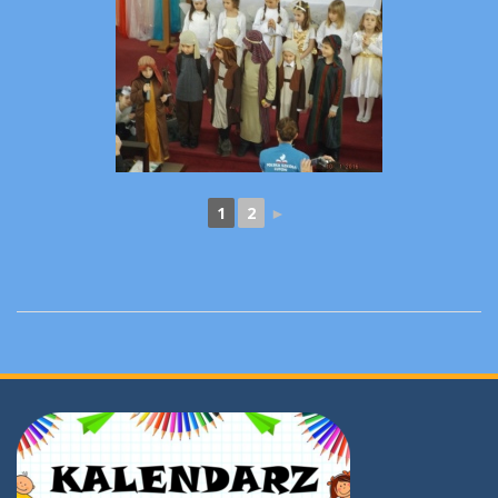
1
2
►