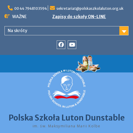
Skip
to
00 44 7948103594
sekretariat@polskaszkolaluton.org.uk
content
WAŻNE
Zapisy do szkoły ON-LINE
Na skróty
Facebook
YouTube
Polska Szkoła Luton Dunstable
im. św. Maksymiliana Marii Kolbe