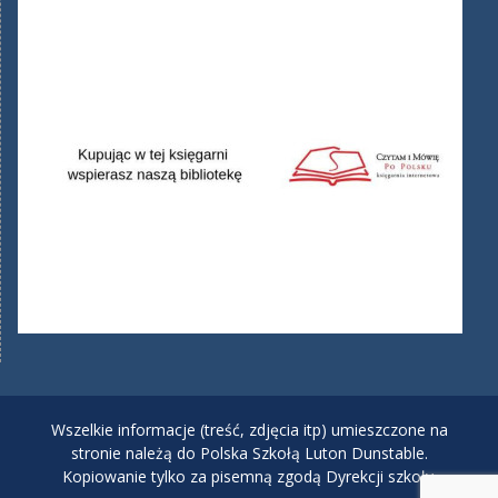
Wszelkie informacje (treść, zdjęcia itp) umieszczone na
stronie należą do Polska Szkołą Luton Dunstable.
Kopiowanie tylko za pisemną zgodą Dyrekcji szkoły.