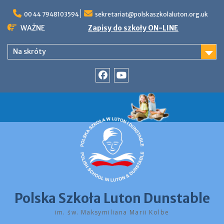
Skip
to
00 44 7948103594
sekretariat@polskaszkolaluton.org.uk
content
WAŻNE
Zapisy do szkoły ON-LINE
Na skróty
Facebook
YouTube
Polska Szkoła Luton Dunstable
im. św. Maksymiliana Marii Kolbe