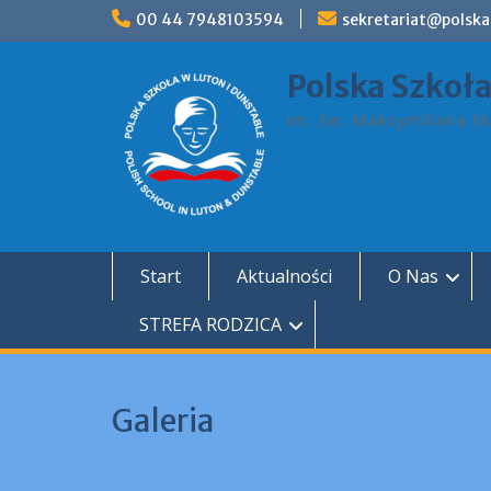
Skip
00 44 7948103594
sekretariat@polska
to
content
Polska Szkoł
im. św. Maksymiliana Ma
Start
Aktualności
O Nas
STREFA RODZICA
Galeria