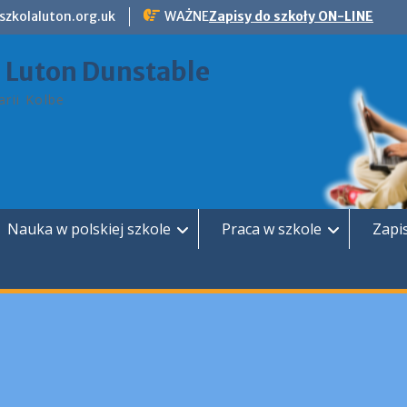
szkolaluton.org.uk
WAŻNE
Zapisy do szkoły ON-LINE
a Luton Dunstable
rii Kolbe
Nauka w polskiej szkole
Praca w szkole
Zapi