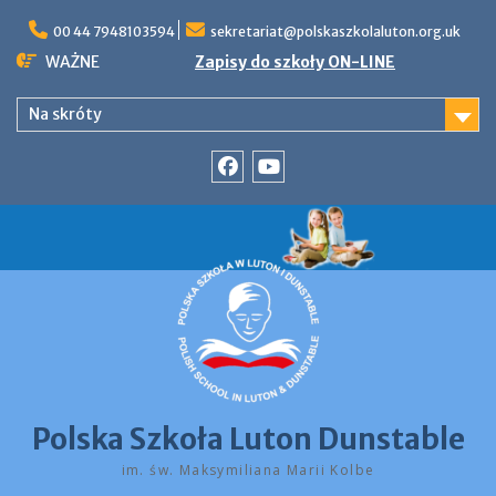
Skip
to
00 44 7948103594
sekretariat@polskaszkolaluton.org.uk
content
WAŻNE
Zapisy do szkoły ON-LINE
Na skróty
Facebook
YouTube
Polska Szkoła Luton Dunstable
im. św. Maksymiliana Marii Kolbe