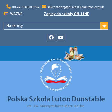
Skip
to
00 44 7948103594
sekretariat@polskaszkolaluton.org.uk
content
WAŻNE
Zapisy do szkoły ON-LINE
Na skróty
Facebook
YouTube
Polska Szkoła Luton Dunstable
im. św. Maksymiliana Marii Kolbe