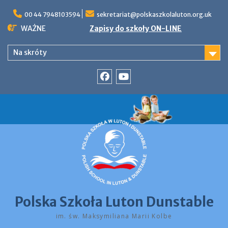
Skip
to
00 44 7948103594
sekretariat@polskaszkolaluton.org.uk
content
WAŻNE
Zapisy do szkoły ON-LINE
Na skróty
Facebook
YouTube
Polska Szkoła Luton Dunstable
im. św. Maksymiliana Marii Kolbe