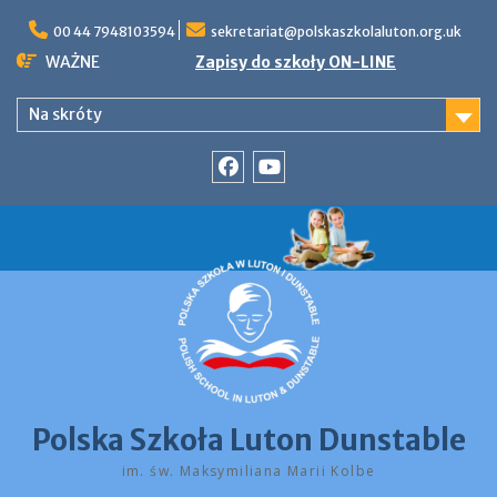
Skip
to
00 44 7948103594
sekretariat@polskaszkolaluton.org.uk
content
WAŻNE
Zapisy do szkoły ON-LINE
Na skróty
Facebook
YouTube
Polska Szkoła Luton Dunstable
im. św. Maksymiliana Marii Kolbe