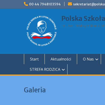
Skip
00 44 7948103594
sekretariat@polska
to
content
Polska Szkoł
im. św. Maksymiliana Ma
Start
Aktualności
O Nas
STREFA RODZICA
Galeria