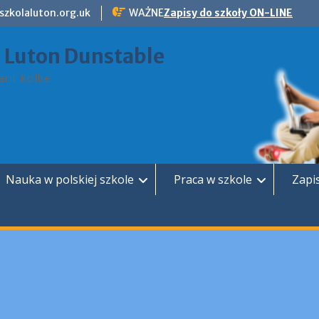
szkolaluton.org.uk
WAŻNE
Zapisy do szkoły ON-LINE
a Luton Dunstable
rii Kolbe
Nauka w polskiej szkole
Praca w szkole
Zapi